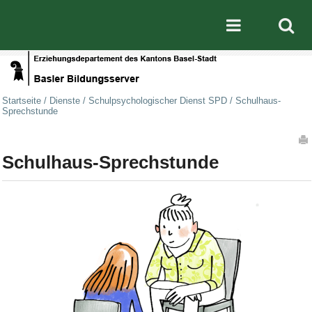
Direkt zum Inhalt
|
Direkt zur Navigation
Mobile nav
Startseite
/
Dienste
/
Schulpsychologischer Dienst SPD
/
Schulhaus-
Sprechstunde
Artikelaktionen
Schulhaus-Sprechstunde