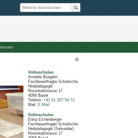
Suche
Website durchsuchen
ationen
elaktionen
Volksschulen
Annette Bürgelin
Fachbeauftragte Schulische
Heilpädagogik
Rosentalstrasse 17
4058
Basel
Telefon
:
+41 61 267 54 72
Mail
:
E-Mail
Volksschulen
Erika Eichenberger
Fachbeauftragte Schulische
Heilpädagogik (Sekundar)
Rosentalstrasse 17
4058
Basel