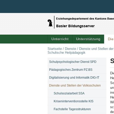
Unterricht
Unterstützung
Die
Startseite
/
Dienste
/
Dienste und Stellen de
Schulische Heilpädagogik
S
Schulpsychologischer Dienst SPD
NAVIGATION
Pädagogisches Zentrum PZ.BS
Di
Digitalisierung und Informatik DIG-IT
He
So
Dienste und Stellen der Volksschulen
un
in
Schulsozialarbeit SSA
He
Kriseninterventionsstelle KIS
Wi
sc
Fachstelle Tagesstrukturen
de