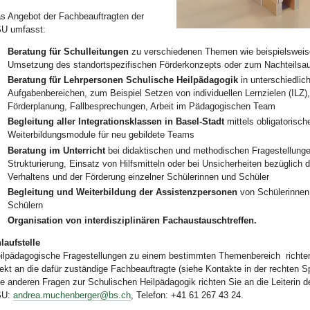
s Angebot der Fachbeauftragten der
U umfasst:
Bild Legende:
Beratung für Schulleitungen
zu verschiedenen Themen wie beispielsweis
Umsetzung des standortspezifischen Förderkonzepts oder zum Nachteilsau
Beratung für Lehrpersonen Schulische Heilpädagogik
in unterschiedlic
Aufgabenbereichen, zum Beispiel Setzen von individuellen Lernzielen (ILZ),
Förderplanung, Fallbesprechungen, Arbeit im Pädagogischen Team
Begleitung aller Integrationsklassen in Basel-Stadt
mittels obligatorisch
Weiterbildungsmodule für neu gebildete Teams
Beratung im Unterricht
bei didaktischen und methodischen Fragestellung
Strukturierung, Einsatz von Hilfsmitteln oder bei Unsicherheiten bezüglich 
Verhaltens und der Förderung einzelner Schülerinnen und Schüler
Begleitung und Weiterbildung der Assistenzpersonen
von Schülerinnen
Schülern
Organisation von interdisziplinären Fachaustauschtreffen.
laufstelle
ilpädagogische Fragestellungen zu einem bestimmten Themenbereich richten
rekt an die dafür zuständige Fachbeauftragte (siehe Kontakte in der rechten Sp
le anderen Fragen zur Schulischen Heilpädagogik richten Sie an die Leiterin d
SU:
andrea.muchenberger@bs.ch
, Telefon: +41 61 267 43
24.