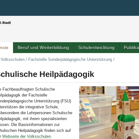
Benutzerspezifische Werkzeuge
Direkt zum Inhalt
|
Direkt zur Navigation
nste
Beruf und Weiterbildung
Schulentwicklung
Publik
Artik
r Volksschulen
/
Fachstelle Sonderpädagogische Unterstützung
/
chulische Heilpädagogik
e Fachbeauftragten Schulische
ilpädagogik der Fachstelle
nderpädagogische Unterstützung (FSU)
terstützen die integrative Schule,
sbesondere die Lehrpersonen Schulische
ilpädagogik, mit ihrem spezialisierten
ssen. Die Basisinformationen zur
hulischen Heilpädagogik finden sich auf
r
Webseite der Volksschulen
.