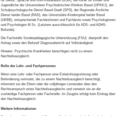
für Gehör, Sprache und Kom-munikation (GSR), die Klinik für Kinder und
Jugendliche der Universitären Psychiatrischen Kliniken Basel (UPKKJ), der
Schulpsychologische Dienst Basel-Stadt (SPD), der Regionale Ärztliche
Dienst beider Basel (RAD), das Universitäts-Kinderspital beider Basel
(UKBB), entsprechende Fachärztinnen und Fachärzte sowie Psychologinnen
und Psychologen M.Sc. (Letztere ausschliesslich für ADS- und ADHS-
Befunde).
Die Fachstelle Sonderpädagogische Unterstützung (FSU) überprüft den
Antrag sowie den Befund/ Diagnosebericht auf Vollständigkeit.
Hinweis: Psychische Krankheiten berechtigen nicht zu einem
Nachteilsausgleich.
Rolle der Lehr- und Fachpersonen
Wenn eine Lehr- oder Fachperson eine Entwicklungsstörung oder
Behinderung vermutet, die zu einem Nachteilsausgleich berechtigt,
informiert sie die Eltern oder die volljährigen Lernenden über den
Rechtsanspruch eines Nachteilsausgleichs und verweist sie an die
zuständige Fachperson oder Fachstelle. lm Zeugnis erfolgt kein Eintrag über
den Nachteilsausgleich.
Weitere Informationen