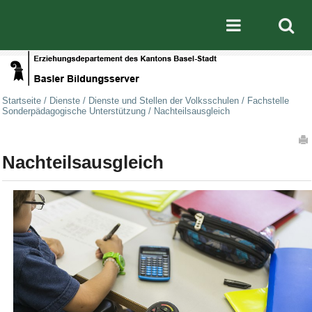
Direkt zum Inhalt
|
Direkt zur Navigation
Mobile nav
Startseite
/
Dienste
/
Dienste und Stellen der Volksschulen
/
Fachstelle
Sonderpädagogische Unterstützung
/
Nachteilsausgleich
Artikelaktionen
Nachteilsausgleich