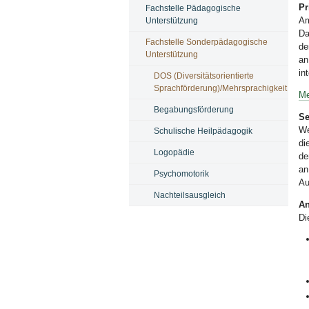
Pr
Fachstelle Pädagogische
Am
Unterstützung
Da
Fachstelle Sonderpädagogische
de
Unterstützung
an
in
DOS (Diversitätsorientierte
Sprachförderung)/Mehrsprachigkeit
Me
Begabungsförderung
Se
We
Schulische Heilpädagogik
di
Logopädie
de
an
Psychomotorik
Au
Nachteilsausgleich
An
Di