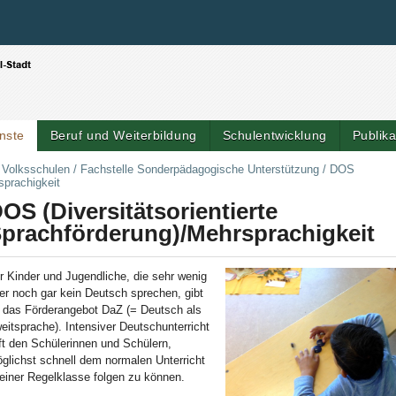
Benutzerspezifische Werkzeuge
Direkt zum Inhalt
|
Direkt zur Navigation
nste
Beruf und Weiterbildung
Schulentwicklung
Publik
Artik
r Volksschulen
/
Fachstelle Sonderpädagogische Unterstützung
/
DOS
sprachigkeit
OS (Diversitätsorientierte
prachförderung)/Mehrsprachigkeit
r Kinder und Jugendliche, die sehr wenig
er noch gar kein Deutsch sprechen, gibt
 das Förderangebot DaZ (= Deutsch als
eitsprache). Intensiver Deutschunterricht
lft den Schülerinnen und Schülern,
glichst schnell dem normalen Unterricht
 einer Regelklasse folgen zu können.