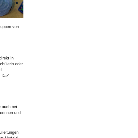
Gruppen von
irekt in
chülerin oder
d
r DaZ-
 auch bei
lerinnen und
lleitungen