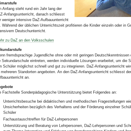
imarstufe
 Anfang steht rund ein Jahr lang der
Z-Anfangsunterricht, danach schliesst
Bild Legende:
r weniger intensive DaZ-Aufbauunterricht
. Während der üblichen Unterrichtszeit profitieren die Kinder einzeln oder in 
tensivem Deutschunterricht.
hr zu DaZ an den Volksschulen
kundarstufe
nn fremdsprachige Jugendliche ohne oder mit geringen Deutschkenntnissen d
e Sekundarschule eintreten, werden individuelle Lösungen erarbeitet, um die S
n Schüler möglichst schnell und gut zu integrieren. DaZ-Anfangsunterricht wir
 mehreren Standorten angeboten. An den DaZ-Anfangsunterricht schliesst de
fbauunterricht an.
gebote
e Fachstelle Sonderpädagogische Unterstützung bietet Folgendes an:
Unterrichtsbesuche
bei didaktischen
und methodischen Fragestellungen wie
Unsicherheiten bezüglich des Verhaltens und der Förderung einzelner Schü
Schüler
Fachaustauschtreffen für DaZ-Lehrpersonen
Unterstützung und Beratung von Lehrpersonen, DaZ-Lehrpersonen und Schu