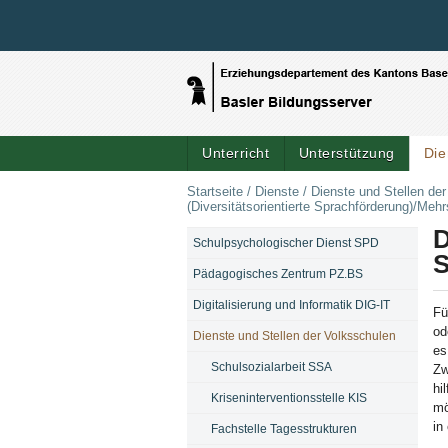
Unterricht
Unterstützung
Die
Startseite
/
Dienste
/
Dienste und Stellen de
(Diversitätsorientierte Sprachförderung)/Mehr
D
Schulpsychologischer Dienst SPD
NAVIGATION
S
Pädagogisches Zentrum PZ.BS
Digitalisierung und Informatik DIG-IT
Fü
od
Dienste und Stellen der Volksschulen
es
Schulsozialarbeit SSA
Zw
hi
Kriseninterventionsstelle KIS
mö
in
Fachstelle Tagesstrukturen