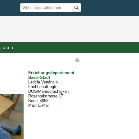
Suche
Website durchsuchen
ationen
elaktionen
Erziehungsdepartement
Basel-Stadt
Leticia Venâncio
Fachbeauftragte
DOS/Mehrsprachigkeit
Rosentalstrasse 17
Basel
4058
Mail
:
E-Mail