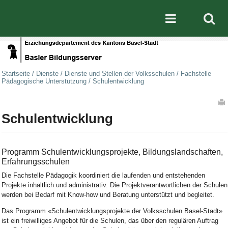
Direkt zum Inhalt
|
Direkt zur Navigation
Mobile nav
Startseite
/
Dienste
/
Dienste und Stellen der Volksschulen
/
Fachstelle
Pädagogische Unterstützung
/
Schulentwicklung
Artikelaktionen
Schulentwicklung
Programm Schulentwicklungsprojekte, Bildungslandschaften,
Erfahrungsschulen
Die Fachstelle Pädagogik koordiniert die laufenden und entstehenden
Projekte inhaltlich und administrativ. Die Projektverantwortlichen der Schulen
werden bei Bedarf mit Know-how und Beratung unterstützt und begleitet.
Das Programm «Schulentwicklungsprojekte der Volksschulen Basel-Stadt»
ist ein freiwilliges Angebot für die Schulen, das über den regulären Auftrag