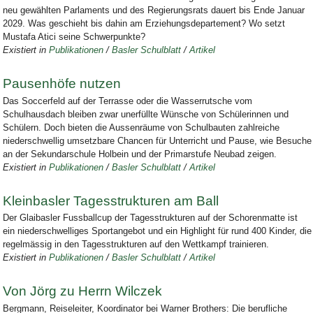
neu gewählten Parlaments und des Regierungsrats dauert bis Ende Januar
2029. Was geschieht bis dahin am Erziehungsdepartement? Wo setzt
Mustafa Atici seine Schwerpunkte?
Existiert in
Publikationen
/
Basler Schulblatt
/
Artikel
Pausenhöfe nutzen
Das Soccerfeld auf der Terrasse oder die Wasserrutsche vom
Schulhausdach bleiben zwar unerfüllte Wünsche von Schülerinnen und
Schülern. Doch bieten die Aussenräume von Schulbauten zahlreiche
niederschwellig umsetzbare Chancen für Unterricht und Pause, wie Besuche
an der Sekundarschule Holbein und der Primarstufe Neubad zeigen.
Existiert in
Publikationen
/
Basler Schulblatt
/
Artikel
Kleinbasler Tagesstrukturen am Ball
Der Glaibasler Fussballcup der Tagesstrukturen auf der Schorenmatte ist
ein niederschwelliges Sportangebot und ein Highlight für rund 400 Kinder, die
regelmässig in den Tagesstrukturen auf den Wettkampf trainieren.
Existiert in
Publikationen
/
Basler Schulblatt
/
Artikel
Von Jörg zu Herrn Wilczek
Bergmann, Reiseleiter, Koordinator bei Warner Brothers: Die berufliche