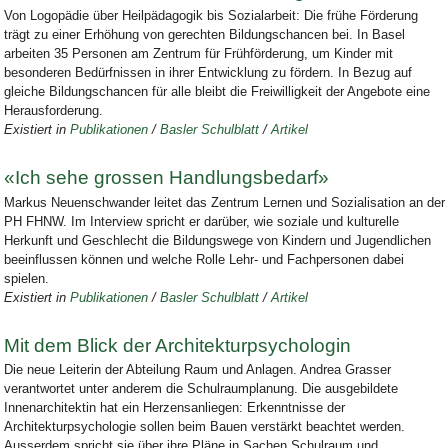
Von Logopädie über Heilpädagogik bis Sozialarbeit: Die frühe Förderung
trägt zu einer Erhöhung von gerechten Bildungschancen bei. In Basel
arbeiten 35 Personen am Zentrum für Frühförderung, um Kinder mit
besonderen Bedürfnissen in ihrer Entwicklung zu fördern. In Bezug auf
gleiche Bildungschancen für alle bleibt die Freiwilligkeit der Angebote eine
Herausforderung.
Existiert in
Publikationen
/
Basler Schulblatt
/
Artikel
«Ich sehe grossen Handlungsbedarf»
Markus Neuenschwander leitet das Zentrum Lernen und Sozialisation an der
PH FHNW. Im Interview spricht er darüber, wie soziale und kulturelle
Herkunft und Geschlecht die Bildungswege von Kindern und Jugendlichen
beeinflussen können und welche Rolle Lehr- und Fachpersonen dabei
spielen.
Existiert in
Publikationen
/
Basler Schulblatt
/
Artikel
Mit dem Blick der Architekturpsychologin
Die neue Leiterin der Abteilung Raum und Anlagen. Andrea Grasser
verantwortet unter anderem die Schulraumplanung. Die ausgebildete
Innenarchitektin hat ein Herzensanliegen: Erkenntnisse der
Architekturpsychologie sollen beim Bauen verstärkt beachtet werden.
Ausserdem spricht sie über ihre Pläne in Sachen Schulraum und