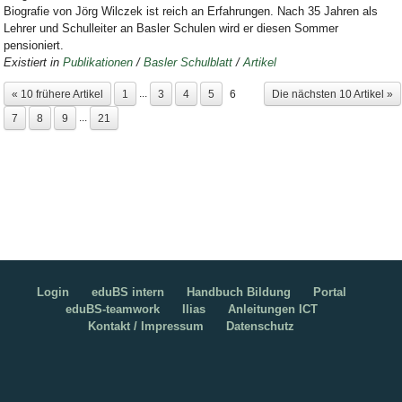
Biografie von Jörg Wilczek ist reich an Erfahrungen. Nach 35 Jahren als
Lehrer und Schulleiter an Basler Schulen wird er diesen Sommer
pensioniert.
Existiert in
Publikationen
/
Basler Schulblatt
/
Artikel
...
« 10 frühere Artikel
1
3
4
5
6
Die nächsten 10 Artikel »
...
7
8
9
21
Login
eduBS intern
Handbuch Bildung
Portal
eduBS-teamwork
Ilias
Anleitungen ICT
Kontakt / Impressum
Datenschutz