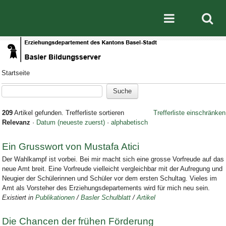
Direkt zum Inhalt
|
Direkt zur Navigation
Mobile nav
Startseite
209
Artikel gefunden.
Trefferliste sortieren
Trefferliste einschränken
Relevanz
·
Datum (neueste zuerst)
·
alphabetisch
Ein Grusswort von Mustafa Atici
Der Wahlkampf ist vorbei. Bei mir macht sich eine grosse Vorfreude auf das
neue Amt breit. Eine Vorfreude vielleicht vergleichbar mit der Aufregung und
Neugier der Schülerinnen und Schüler vor dem ersten Schultag. Vieles im
Amt als Vorsteher des Erziehungsdepartements wird für mich neu sein.
Existiert in
Publikationen
/
Basler Schulblatt
/
Artikel
Die Chancen der frühen Förderung