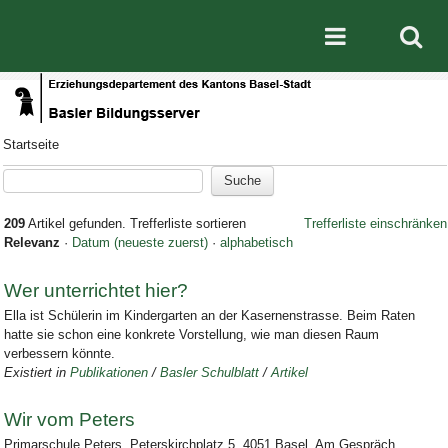
Direkt zum Inhalt
|
Direkt zur Navigation
Mobile nav
Startseite
209
Artikel gefunden.
Trefferliste sortieren
Trefferliste einschränken
Relevanz
·
Datum (neueste zuerst)
·
alphabetisch
Wer unterrichtet hier?
Ella ist Schülerin im Kindergarten an der Kasernenstrasse. Beim Raten
hatte sie schon eine konkrete Vorstellung, wie man diesen Raum
verbessern könnte.
Existiert in
Publikationen
/
Basler Schulblatt
/
Artikel
Wir vom Peters
Primarschule Peters, Peterskirchplatz 5, 4051 Basel. Am Gespräch