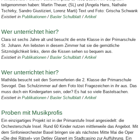
teilgenommen haben: Martin Theuer, (SL) und (Angela Hans, Nathalie
Tschirky, Sandro Giustizieri, Lorenz Marti) Text und Foto: Grischa Schwank
Existiert in
Publikationen
/
Basler Schulblatt
/
Artikel
Wer unterrichtet hier?
Clara ist sechs Jahre alt und besucht die erste Klasse in der Primarschule
St. Johann. Am liebsten in diesem Zimmer hat sie die gemütliche
Sitzmöglichkeit links, denn die Kissen sehen so bequem aus.
Existiert in
Publikationen
/
Basler Schulblatt
/
Artikel
Wer unterrichtet hier?
Mathilda besucht seit den Sommerferien die 2. Klasse der Primarschule
Sevogel. Das Schulzimmer auf dem Foto löst Fragezeichen in ihr aus. Das
muss doch ein Kindergarten sein, oder? Es hat so viele Bastelsachen.
Existiert in
Publikationen
/
Basler Schulblatt
/
Artikel
Proben mit Musikprofis
Ein einzigartiges Projekt ist in der Primarstufe Insel angesiedelt: die
Orchesterschule Insel. Rund 60 Kinder nutzen mittlerweile das Angebot. Mit
dem Sinfonieorchester Basel bringen sie als nächstes Mitte Mai die Oper
«Die drei Rätsel» von Detlev Glanert im Stadtcasino zur Aufführung. Ein