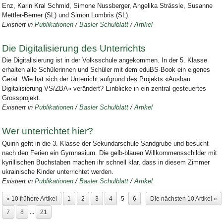
Enz, Karin Kral Schmid, Simone Nussberger, Angelika Strässle, Susanne
Mettler-Berner (SL) und Simon Lombris (SL).
Existiert in
Publikationen
/
Basler Schulblatt
/
Artikel
Die Digitalisierung des Unterrichts
Die Digitalisierung ist in der Volksschule angekommen. In der 5. Klasse
erhalten alle Schülerinnen und Schüler mit dem eduBS-Book ein eigenes
Gerät. Wie hat sich der Unterricht aufgrund des Projekts «Ausbau
Digitalisierung VS/ZBA» verändert? Einblicke in ein zentral gesteuertes
Grossprojekt.
Existiert in
Publikationen
/
Basler Schulblatt
/
Artikel
Wer unterrichtet hier?
Quinn geht in die 3. Klasse der Sekundarschule Sandgrube und besucht
nach den Ferien ein Gymnasium. Die gelb-blauen Willkommensschilder mit
kyrillischen Buchstaben machen ihr schnell klar, dass in diesem Zimmer
ukrainische Kinder unterrichtet werden.
Existiert in
Publikationen
/
Basler Schulblatt
/
Artikel
« 10 frühere Artikel
1
2
3
4
5
6
Die nächsten 10 Artikel »
...
7
8
21