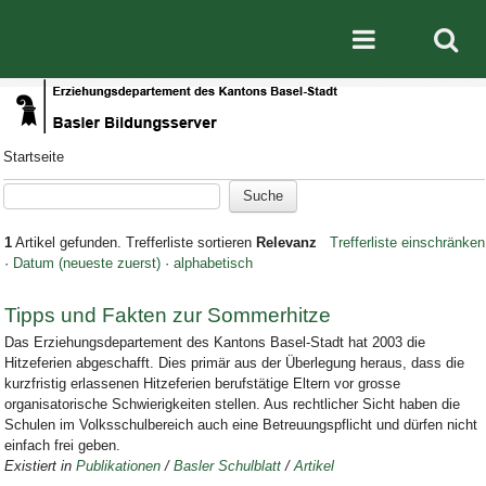
Direkt zum Inhalt
|
Direkt zur Navigation
Mobile nav
Startseite
1
Artikel gefunden.
Trefferliste sortieren
Relevanz
Trefferliste einschränken
·
Datum (neueste zuerst)
·
alphabetisch
Tipps und Fakten zur Sommerhitze
Das Erziehungsdepartement des Kantons Basel-Stadt hat 2003 die
Hitzeferien abgeschafft. Dies primär aus der Überlegung heraus, dass die
kurzfristig erlassenen Hitzeferien berufstätige Eltern vor grosse
organisatorische Schwierigkeiten stellen. Aus rechtlicher Sicht haben die
Schulen im Volksschulbereich auch eine Betreuungspflicht und dürfen nicht
einfach frei geben.
Existiert in
Publikationen
/
Basler Schulblatt
/
Artikel